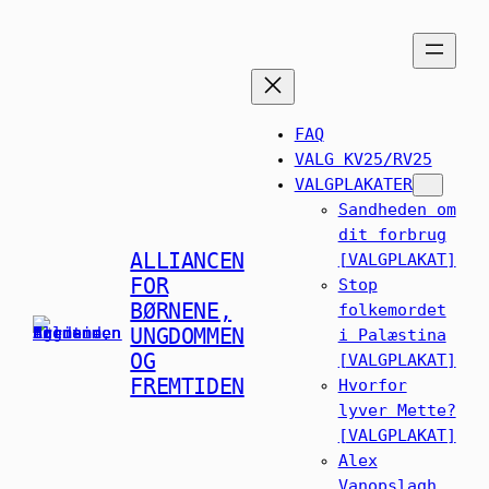
Spring
til
indhold
FAQ
VALG KV25/RV25
VALGPLAKATER
Sandheden om
dit forbrug
ALLIANCEN
[VALGPLAKAT]
FOR
Stop
BØRNENE,
folkemordet
UNGDOMMEN
i Palæstina
OG
[VALGPLAKAT]
FREMTIDEN
Hvorfor
lyver Mette?
[VALGPLAKAT]
Alex
Vanopslagh