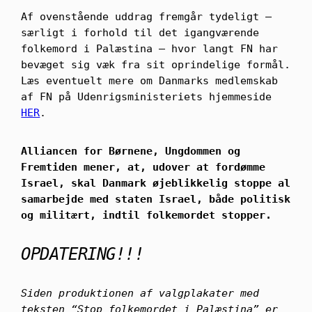
Af ovenstående uddrag fremgår tydeligt –
særligt i forhold til det igangværende
folkemord i Palæstina – hvor langt FN har
bevæget sig væk fra sit oprindelige formål.
Læs eventuelt mere om Danmarks medlemskab
af FN på Udenrigsministeriets hjemmeside
HER
.
Alliancen for Børnene, Ungdommen og
Fremtiden mener, at, udover at fordømme
Israel, skal Danmark øjeblikkelig stoppe al
samarbejde med staten Israel, både politisk
og militært, indtil folkemordet stopper.
OPDATERING!!!
Siden produktionen af valgplakater med
teksten “Stop folkemordet i Palæstina” er